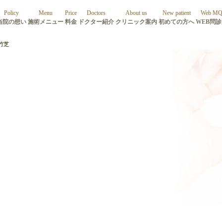
Policy
Menu
Price
Doctors
About us
New patient
Web M
当院の想い
施術メニュー
料金
ドクター紹介
クリニック案内
初めての方へ
WEB問
竹芝