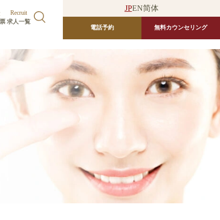
JP
EN
简体
Q
Recruit
診票
求人一覧
電話予約
無料カウンセリング