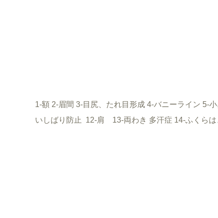
1-額 2-眉間 3-目尻、たれ目形成 4-バニーライン 5
いしばり防止 12-肩 13-両わき 多汗症 14-ふくら