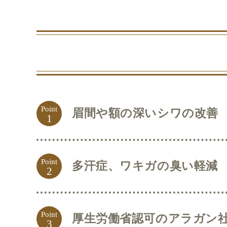
Point
眉間や額の深いシワの改善
1
Point
多汗症、ワキガの臭い軽減
2
Point
厚生労働省認可のアラガン
3