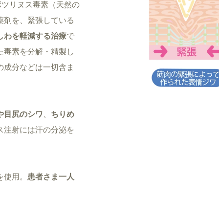
ボツリヌス毒素（天然の
薬剤を、緊張している
しわを軽減する治療
で
た毒素を分解・精製し
の成分などは一切含ま
や目尻のシワ
、
ちりめ
ス注射には汗の分泌を
を使用。
患者さま一人