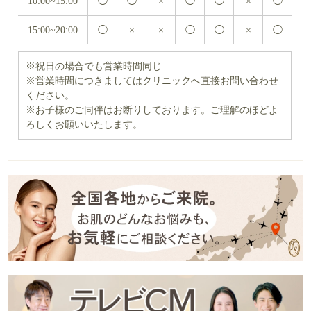
10:00~15:00
◯
◯
×
◯
◯
×
◯
15:00~20:00
◯
×
×
◯
◯
×
◯
※祝日の場合でも営業時間同じ
※営業時間につきましてはクリニックへ直接お問い合わせ
ください。
※お子様のご同伴はお断りしております。ご理解のほどよ
ろしくお願いいたします。