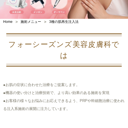
>
>
Home
施術メニュー
3種の肌再生注入法
フォーシーズンズ美容皮膚科で
は
●お
肌の症状に合わせた治療をご提案します。
●機
器の使い分けと治療技術で、より高い効果のある施術を実現
●お
客様の様々なお悩みにお応えできるよう、PRPや幹細胞治療に使われ
る注入系施術の展開に注力しています。