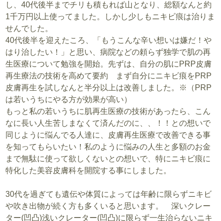
し、40代後半までチリも積もれば山となり、総額なんと約
1千万円以上使ってました。しかし少しもニキビ痕は治りま
せんでした。
40代後半を迎えたころ、「もうこんな辛い想いは嫌だ！や
はり治したい！」と思い、病院などの頼らず独学で肌の再
生医療について勉強を開始。先ずは、自分の肌にPRP皮膚
再生療法の技術を高めて要約 まず自分にニキビ痕をPRP
皮膚再生を試しなんと半分以上は改善しました。※（PRP
は若いうちにやる方が効果が高い）
もっと私の若いうちに肌再生医療の技術があったら、こん
なに長い人生苦しまなくて済んだのに、、！！との想いで
同じように悩んでる人達に、皮膚再生医療で改善できる事
を知ってもらいたい！私のように悩みの人生と多額のお金
まで無駄に使って欲しくないとの想いで、特にニキビ痕に
特化した美容皮膚科を開院する事にしました。
30代を過ぎても遺伝や体質によっては年齢に限らずニキビ
や吹き出物が続く方も多くいると思います。 深いクレー
ター(凹凸)浅いクレーター(凹凸)に限らず一生治らないニキ