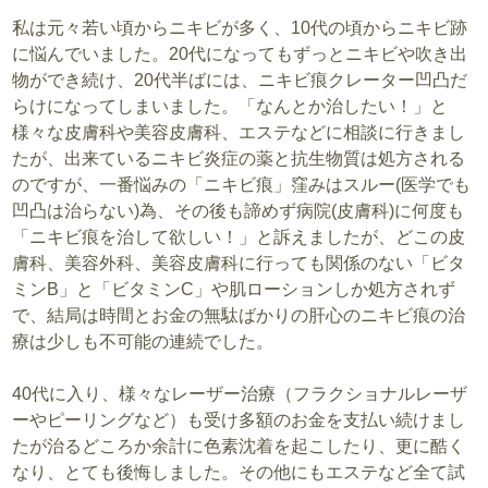
私は元々若い頃からニキビが多く、10代の頃からニキビ跡
に悩んでいました。20代になってもずっとニキビや吹き出
物ができ続け、20代半ばには、ニキビ痕クレーター凹凸だ
らけになってしまいました。「なんとか治したい！」と
様々な皮膚科や美容皮膚科、エステなどに相談に行きまし
たが、出来ているニキビ炎症の薬と抗生物質は処方される
のですが、一番悩みの「ニキビ痕」窪みはスルー(医学でも
凹凸は治らない)為、その後も諦めず病院(皮膚科)に何度も
「ニキビ痕を治して欲しい！」と訴えましたが、どこの皮
膚科、美容外科、美容皮膚科に行っても関係のない「ビタ
ミンB」と「ビタミンC」や肌ローションしか処方されず
で、結局は時間とお金の無駄ばかりの肝心のニキビ痕の治
療は少しも不可能の連続でした。
40代に入り、様々なレーザー治療（フラクショナルレーザ
ーやピーリングなど）も受け多額のお金を支払い続けまし
たが治るどころか余計に色素沈着を起こしたり、更に酷く
なり、とても後悔しました。その他にもエステなど全て試