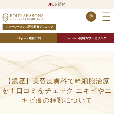
JP
EN
简体
フォーシーズンズ再生医療クリニック
Telephone
電話予約
Reservation
無料カウンセリング
【銀座】美容皮膚科で幹細胞治療
を！口コミをチェック ニキビやニ
キビ痕の種類について