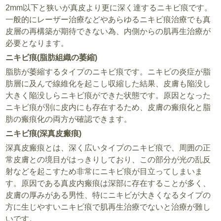
2mm以下と狭いが真皮より更に深く達するニキビ痕です。
一般的にレーザー治療などやあらゆるニキビ痕治療でも真
皮層の再構築が期待できない為、内側からの肌再生治療が
必要となります。
ニキビ痕(脂肪組織の萎縮)
脂肪が萎縮するタイプのニキビ痕です。ニキビの炎症が脂
肪層に及んで線維化を起こし収縮した結果、皮膚も陥没し
大きく陥没しらニキビ痕ができた状態です。原因となった
ニキビ痕が別に皮内にも存在するため、皮膚の瘢痕化と脂
肪の瘢痕化の両方が確認できます。
ニキビ痕(深真皮瘢痕)
深真皮瘢痕とは、深く広いタイプのニキビ痕で、周囲の正
常皮膚との境目がはっきりしており、この部分が光の乱反
射などを起こすため非常にニキビ痕が目立ってしまいま
す。原因である真皮内瘢痕は深部に存在することが多く、
皮膚の厚みがある男性、特にニキビが大きくなるタイプの
方に生じやすいニキビ痕で肌再生治療でないと治療が難し
いです。