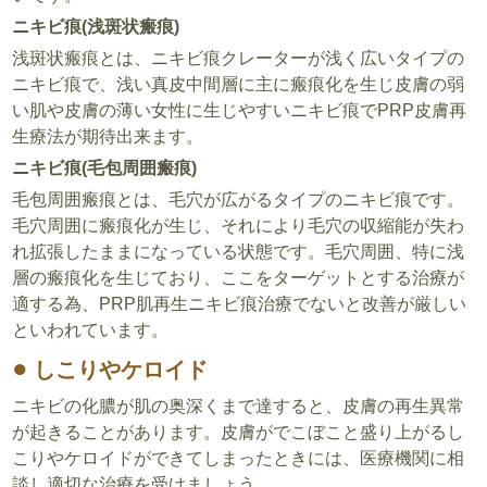
ニキビ痕(浅斑状瘢痕)
浅斑状瘢痕とは、ニキビ痕クレーターが浅く広いタイプの
ニキビ痕で、浅い真皮中間層に主に瘢痕化を生じ皮膚の弱
い肌や皮膚の薄い女性に生じやすいニキビ痕でPRP皮膚再
生療法が期待出来ます。
ニキビ痕(毛包周囲瘢痕)
毛包周囲瘢痕とは、毛穴が広がるタイプのニキビ痕です。
毛穴周囲に瘢痕化が生じ、それにより毛穴の収縮能が失わ
れ拡張したままになっている状態です。毛穴周囲、特に浅
層の瘢痕化を生じており、ここをターゲットとする治療が
適する為、PRP肌再生ニキビ痕治療でないと改善が厳しい
といわれています。
しこりやケロイド
ニキビの化膿が肌の奥深くまで達すると、皮膚の再生異常
が起きることがあります。皮膚がでこぼこと盛り上がるし
こりやケロイドができてしまったときには、医療機関に相
談し適切な治療を受けましょう。