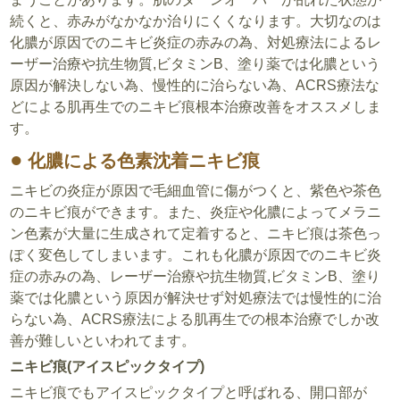
続くと、赤みがなかなか治りにくくなります。大切なのは
化膿が原因でのニキビ炎症の赤みの為、対処療法によるレ
ーザー治療や抗生物質,ビタミンB、塗り薬では化膿という
原因が解決しない為、慢性的に治らない為、ACRS療法な
どによる肌再生でのニキビ痕根本治療改善をオススメしま
す。
化膿による色素沈着ニキビ痕
ニキビの炎症が原因で毛細血管に傷がつくと、紫色や茶色
のニキビ痕ができます。また、炎症や化膿によってメラニ
ン色素が大量に生成されて定着すると、ニキビ痕は茶色っ
ぽく変色してしまいます。これも化膿が原因でのニキビ炎
症の赤みの為、レーザー治療や抗生物質,ビタミンB、塗り
薬では化膿という原因が解決せず対処療法では慢性的に治
らない為、ACRS療法による肌再生での根本治療でしか改
善が難しいといわれてます。
ニキビ痕(アイスピックタイプ)
ニキビ痕でもアイスピックタイプと呼ばれる、開口部が