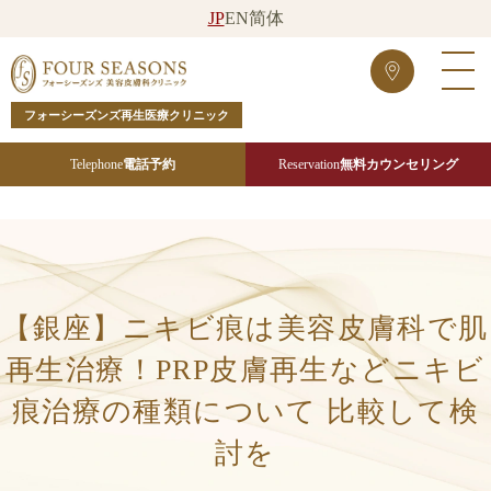
JP
EN
简体
フォーシーズンズ再生医療クリニック
Telephone
電話予約
Reservation
無料カウンセリング
【銀座】ニキビ痕は美容皮膚科で肌
再生治療！PRP皮膚再生などニキビ
痕治療の種類について 比較して検
討を