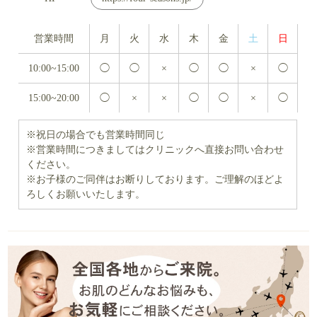
営業時間
月
火
水
木
金
土
日
10:00~15:00
◯
◯
×
◯
◯
×
◯
15:00~20:00
◯
×
×
◯
◯
×
◯
※祝日の場合でも営業時間同じ
※営業時間につきましてはクリニックへ直接お問い合わせ
ください。
※お子様のご同伴はお断りしております。ご理解のほどよ
ろしくお願いいたします。